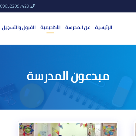
096522097429
الرئيسية
عن المدرسة
الأكاديمية
القبول والتسجيل
مبدعون المدرسة