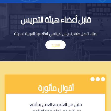
قابل أعضاء هيئة التدريس
نملك افضل طاقم تدريس لدينا في الاكادمية العربية الحديثة
المزيد
أقوال مأثورة
ً لا عماد لها
قليل من العلم مع العمل به أنفع
من أمضى يوماً 